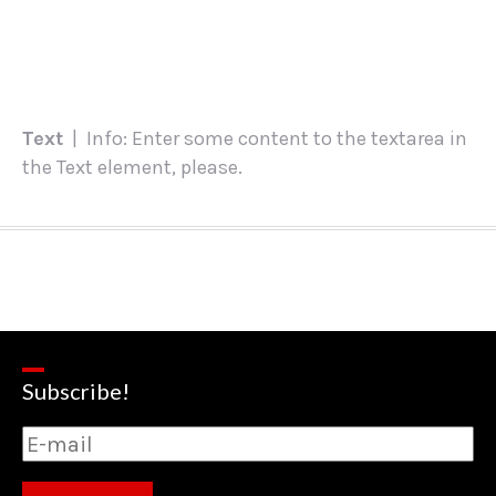
Text
| Info: Enter some content to the textarea in
the Text element, please.
Subscribe!